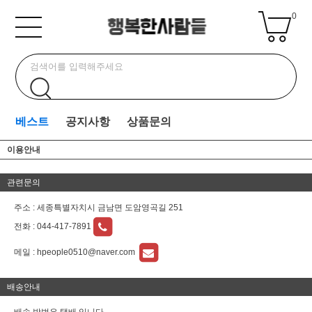
0
베스트
공지사항
상품문의
이용안내
관련문의
주소 : 세종특별자치시 금남면 도암영곡길 251
전화 :
044-417-7891
메일 :
hpeople0510@naver.com
배송안내